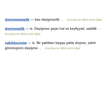
dəyişməməzlik
— bax dəyişməzlik …
Azərbaycan dilinin izahlı lüğəti
dəyişməzlik
— is. Dəyişməz şeyin hal və keyfiyyəti; sabitlik …
Azərbaycan dilinin izahlı lüğəti
şəkildəyişmə
— is. Bir şəkildən başqa şəklə düşmə, zahiri
görünüşünü dəyişmə …
Azərbaycan dilinin izahlı lüğəti