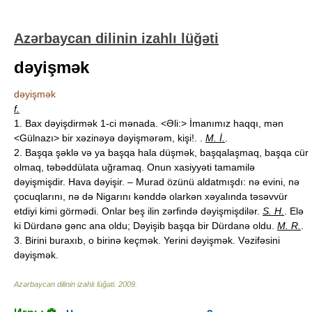
Azərbaycan dilinin izahlı lüğəti
dəyişmək
dəyişmək
f.
1. Bax dəyişdirmək 1-ci mənada. <Əli:> İmanımız haqqı, mən
<Gülnazı> bir xəzinəyə dəyişmərəm, kişi!. .
M. İ.
.
2. Başqa şəklə və ya başqa hala düşmək, başqalaşmaq, başqa cür
olmaq, təbəddülata uğramaq. Onun xasiyyəti tamamilə
dəyişmişdir. Hava dəyişir. – Murad özünü aldatmışdı: nə evini, nə
çocuqlarını, nə də Nigarını kənddə olarkən xəyalında təsəvvür
etdiyi kimi görmədi. Onlar beş ilin zərfində dəyişmişdilər.
S. H.
. Elə
ki Dürdanə gənc ana oldu; Dəyişib başqa bir Dürdanə oldu.
M. R.
.
3. Birini buraxıb, o birinə keçmək. Yerini dəyişmək. Vəzifəsini
dəyişmək.
Azərbaycan dilinin izahlı lüğəti
.
2009
.