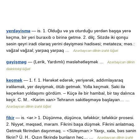
yerdəyişmə
— is. 1. Olduğu və ya oturduğu yerdən başqa yerə
keçmə, bir yeri buraxıb o birinə getmə. 2. dilç. Sözdə iki qonşu
səsin qeyri iradi olaraq yerini dəyişməsi hadisəsi; metateza; məs.:
vağzal vağzal; yarpaq yarpaq …
Azərbaycan dilinin izahlı lüğəti
gəyişməg
— (Lerik, Yardımlı) məsləhətləşmək …
Azərbaycan dilinin
dialektoloji lüğəti
keçmək
— 1. f. 1. Hərəkət edərək, yeriyərək, addımlayaraq
irəliləmək, yer dəyişmək, ötüb getmək. Yolla keçmək. Səki ilə
keçərkən yoldaşımı gördüm. – Küçə ilə bir hambal, bir tay dalınca
keçir. C. M.. <Kərim xan> Tehranın sakitləşməyə başlayan… …
Azərbaycan dilinin izahlı lüğəti
fikir
— is. <ər.> 1. Düşünmə, düşüncə, təfəkkür; təfəkkür prosesi.
2. Niyyət, məqsəd, məram. Fikrini başa düşmək. Fikrini anlatmaq.
Getmək fikrindən daşınmaq. – <Süleyman:> Yaxşı, xala, bəs sənin
fikrin? Ü. H.. Qızın fikrində bunların heç… …
Azərbaycan dilinin izahlı