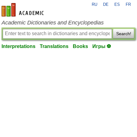
RU
DE
ES
FR
en-academic.com
Academic Dictionaries and Encyclopedias
Search!
Interpretations
Translations
Books
Игры ⚽