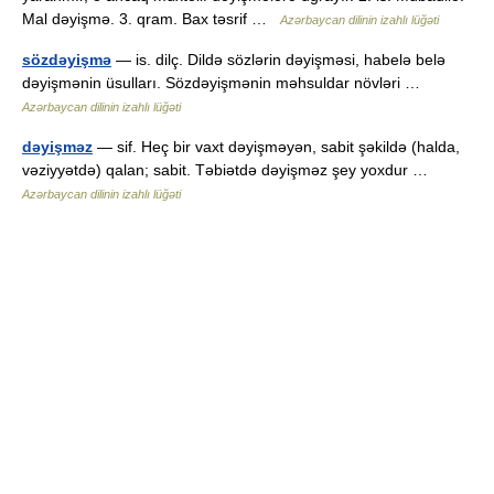
Mal dəyişmə. 3. qram. Bax təsrif …
Azərbaycan dilinin izahlı lüğəti
sözdəyişmə
— is. dilç. Dildə sözlərin dəyişməsi, habelə belə
dəyişmənin üsulları. Sözdəyişmənin məhsuldar növləri …
Azərbaycan dilinin izahlı lüğəti
dəyişməz
— sif. Heç bir vaxt dəyişməyən, sabit şəkildə (halda,
vəziyyətdə) qalan; sabit. Təbiətdə dəyişməz şey yoxdur …
Azərbaycan dilinin izahlı lüğəti