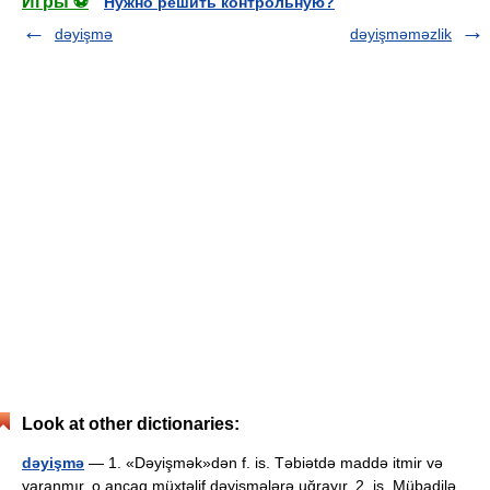
Игры ⚽
Нужно решить контрольную?
dəyişmə
dəyişməməzlik
Look at other dictionaries:
dəyişmə
— 1. «Dəyişmək»dən f. is. Təbiətdə maddə itmir və
yaranmır, o ancaq müxtəlif dəyişmələrə uğrayır. 2. is. Mübadilə.